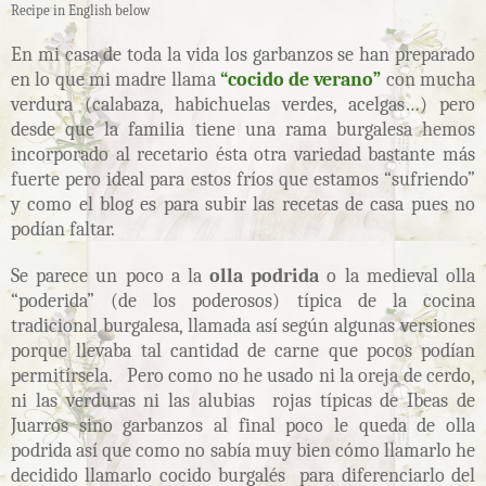
Recipe in English below
En mi casa de toda la vida los garbanzos se han preparado
en lo que mi madre llama
“cocido de verano”
con mucha
verdura (calabaza, habichuelas verdes, acelgas…) pero
desde que la familia tiene una rama burgalesa hemos
incorporado al recetario ésta otra variedad bastante más
fuerte pero ideal para estos fríos que estamos “sufriendo”
y como el blog es para subir las recetas de casa pues no
podían faltar.
Se parece un poco a la
olla podrida
o la medieval olla
“poderida” (de los poderosos) típica de la cocina
tradicional burgalesa, llamada así según algunas versiones
porque llevaba tal cantidad de carne que pocos podían
permitírsela. Pero como no he usado ni la oreja de cerdo,
ni las verduras ni las alubias rojas típicas de Ibeas de
Juarros sino garbanzos al final poco le queda de olla
podrida así que como no sabía muy bien cómo llamarlo he
decidido llamarlo cocido burgalés para diferenciarlo del