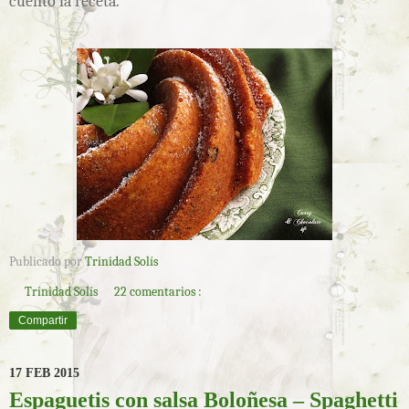
cuento la receta.
Publicado por
Trinidad Solís
Trinidad Solís
22 comentarios :
Compartir
17 FEB 2015
Espaguetis con salsa Boloñesa – Spaghetti