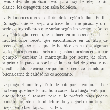
pendientes de publicar pero para hoy he elegido un
clásico: los espaguetis con salsa boloñesa.
La Boloñesa es una salsa típica de la región italiana Emilia
Romagna que se prepara a base de carne picada y otra
serie de ingredientes que varían según las versiones. Yo os
voy a dejar la receta que se hace en mi casa desde hace
muchos años, receta que encontramos en un libro de
recetas italiano a la que le he hice en su día algunas
variaciones para adaptarla a los gustos nuestros como por
ejemplo cambiar la mantequilla por aceite de oliva,
suprimir la panceta por bajar la cantidad de grasa y no
añadir caldo de carne porque me parece que usando una
buena carne de calidad no es necesario.
Le pongo el tomate ya frito de bote por la comodidad de
no tener que tenerlo una hora cociendo a fuego lento para
que se haga el tomate, pero si lo preferís pues podéis
ponerle tomate natural triturado y dejarlo una hora a
fuego lento bien tapada la sartén.